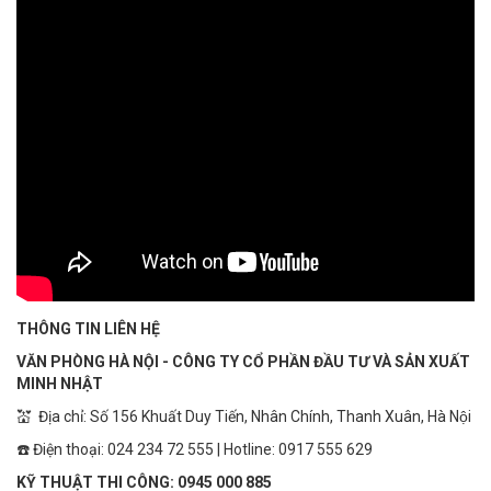
THÔNG TIN LIÊN HỆ
VĂN PHÒNG HÀ NỘI - CÔNG TY CỔ PHẦN ĐẦU TƯ VÀ SẢN XUẤT
MINH NHẬT
💒 Địa chỉ: Số 156 Khuất Duy Tiến, Nhân Chính, Thanh Xuân, Hà Nội
☎️ Điện thoại: 024 234 72 555 | Hotline: 0917 555 629
KỸ THUẬT THI CÔNG: 0945 000 885