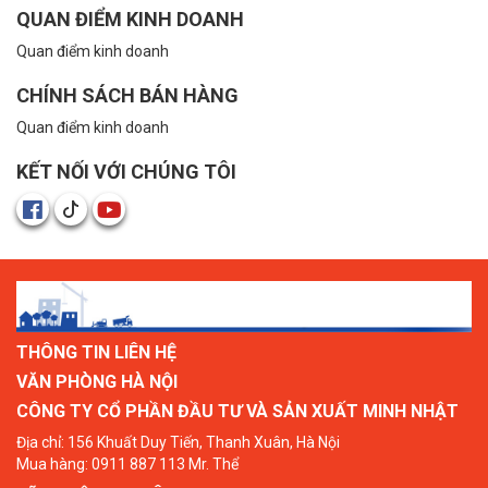
QUAN ĐIỂM KINH DOANH
Quan điểm kinh doanh
CHÍNH SÁCH BÁN HÀNG
Quan điểm kinh doanh
KẾT NỐI VỚI CHÚNG TÔI
THÔNG TIN LIÊN HỆ
VĂN PHÒNG HÀ NỘI
CÔNG TY CỔ PHẦN ĐẦU TƯ VÀ SẢN XUẤT MINH NHẬT
Địa chỉ: 156 Khuất Duy Tiến, Thanh Xuân, Hà Nội
Mua hàng: 0911 887 113 Mr. Thể