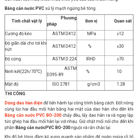
Băng cản nước PVC
xử lý mạch ngừng bê tông
Phương
Tính chất vật lý
Đơn vị
Quan sát
pháp
Cường độ kéo
ASTM D412
MPa
≥12
Độ giãn dài cho tới khi
ASTM D412
%
≥30
nứt
Độ cứng
ASTM D 224
IRHD
≥70
ASTM
o
Ninh kết(22h/70
C)
%
10
D395-89
Mật độ
ISO 2781
g/cm3
1.28
THI CÔNG
Dùng dao hàn điện
để tiến hành tại công trình bằng cách: Đốt nóng
cùng lúc hai đầu mối hàn bằng hai mặt của dao hàn cho đến khi
Băng cản nước PVC BO-200
chảy đều, lấy dao hàn ra và ngay lập
tức ghép hai đầu mối hàn lại với nhau. Giữ chặt mối nối cho đến khi
phần
Băng cản nước
PVC BO-200
nguội và rắn chắc lại.
Khi đổ bê tông đầm kỹ xung quanh sản phẩm để ngăn ngừa rỗ tổ