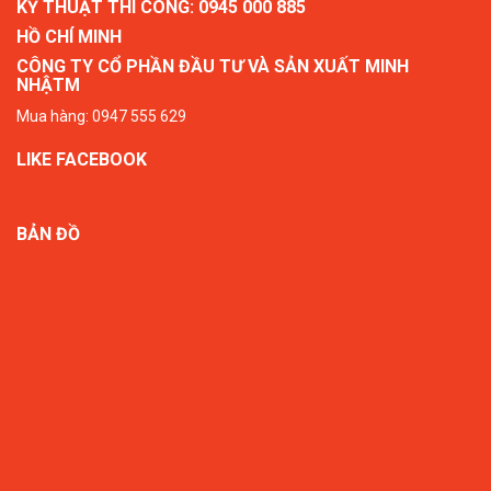
KỸ THUẬT THI CÔNG: 0945 000 885
HỒ CHÍ MINH
CÔNG TY CỔ PHẦN ĐẦU TƯ VÀ SẢN XUẤT MINH
NHẬTM
Mua hàng: 0947 555 629
LIKE FACEBOOK
BẢN ĐỒ