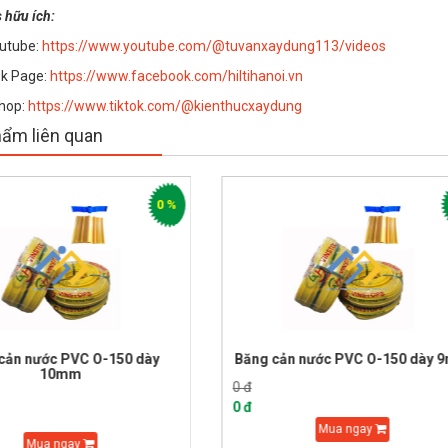
s hữu ích:
utube:
https://www.youtube.com/@tuvanxaydung113/videos
k Page:
https://www.facebook.com/hiltihanoi.vn
Shop:
https://www.tiktok.com/@kienthucxaydung
ẩm liên quan
0 %
Băng cản nước PVC O-150 dày 9mm
Băng cản nước PVC 
0 đ
0 đ
0 đ
0 đ
Mua ngay
Mua ngay