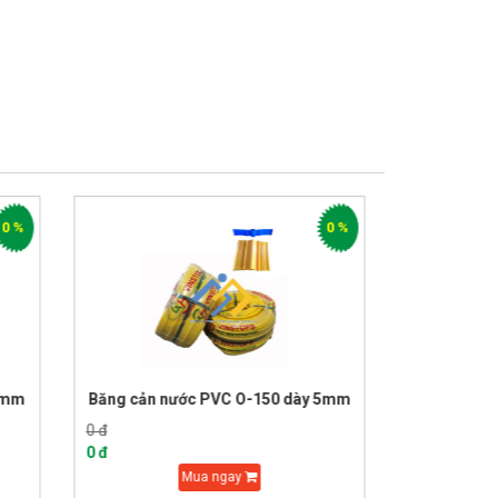
0 %
0 %
O-150 dày 5mm
Băng cản nước PVC O-150 dày
2,5mm
0 đ
0
0 đ
0
Mua ngay