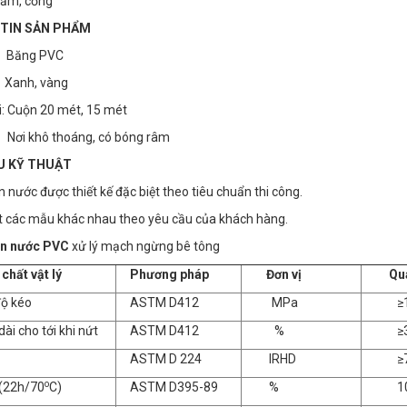
ầm, cống
TIN SẢN PHẨM
Băng PVC
anh, vàng
: Cuộn 20 mét, 15 mét
 Nơi khô thoáng, có bóng râm
ÊU KỸ THUẬT
 nước được thiết kế đặc biệt theo tiêu chuẩn thi công.
t các mẫu khác nhau theo yêu cầu của khách hàng.
n nước PVC
xử lý mạch ngừng bê tông
ất vật lý
Phương pháp
Đơn vị
Quan
ộ kéo
ASTM D412
MPa
≥1
dài cho tới khi nứt
ASTM D412
%
≥3
ASTM D 224
IRHD
≥7
o
t(22h/70
C)
ASTM D395-89
%
1