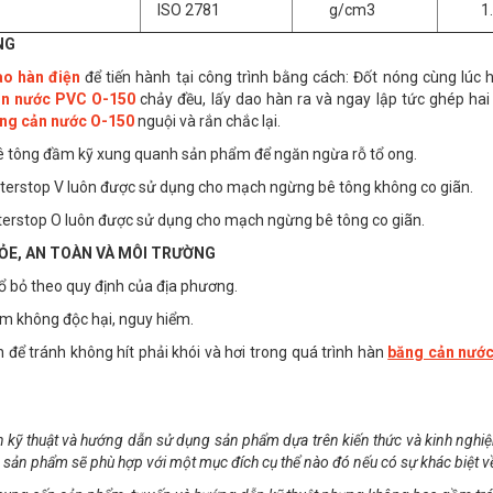
ISO 2781
g/cm3
1.2
NG
o hàn điện
để tiến hành tại công trình bằng cách: Đốt nóng cùng lúc
ản nước PVC O-150
chảy đều, lấy dao hàn ra và ngay lập tức ghép hai 
ng cản nước O-150
nguội và rắn chắc lại.
ê tông đầm kỹ xung quanh sản phẩm để ngăn ngừa rỗ tổ ong.
erstop V luôn được sử dụng cho mạch ngừng bê tông không co giãn.
erstop O luôn được sử dụng cho mạch ngừng bê tông co giãn.
ỎE, AN TOÀN VÀ MÔI TRƯỜNG
ổ bỏ theo quy định của địa phương.
m không độc hại, nguy hiểm.
 để tránh không hít phải khói và hơi trong quá trình hàn
băng cản nướ
n kỹ thuật và hướng dẫn sử dụng sản phẩm dựa trên kiến thức và kinh nghiệ
sản phẩm sẽ phù hợp với một mục đích cụ thể nào đó nếu có sự khác biệt về v