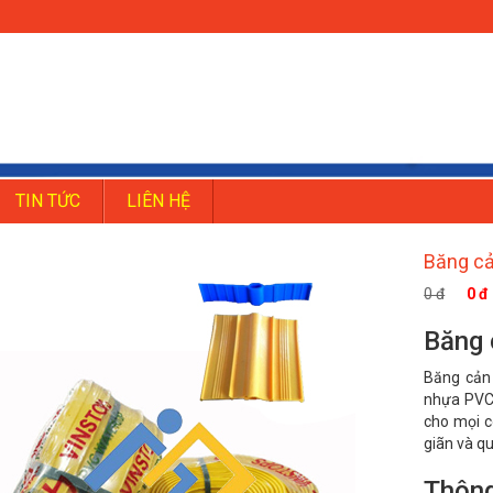
TIN TỨC
LIÊN HỆ
Băng c
0 đ
0 đ
Băng
Băng cản
nhựa PVC 
cho mọi c
giãn và q
Thông