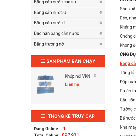
Băng cản nước cao su
Sản xuất
Băng cản nước U
Dẻo, nhẹ
Băng cản nước T
Kháng mà
Dao hàn băng cản nước
Chống đà
Băng trương nở
Không đ
ỨNG D
SẢN PHẨM BÁN CHẠY
Băng cả
Tầng h
Khớp nối VKN
Khớp nối VKN
Đập nướ
15
Liên hệ
Dự án th
Liên hệ
Cầu cống
Tường c
THỐNG KÊ TRUY CẬP
Bể nước
Nhà máy
1
Đang Online:
897.931
Total Online: