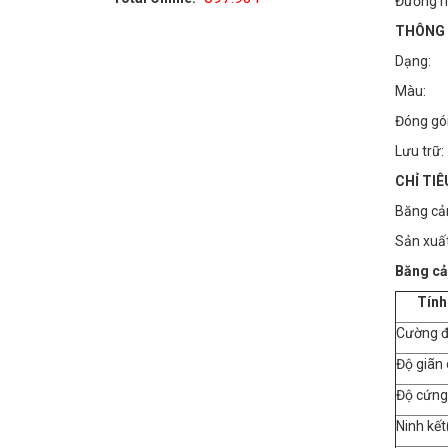
Đường h
THÔNG 
Dạng: 
Màu: X
Đóng gói
Lưu trữ:
CHỈ TI
Băng cản
Sản xuấ
Băng cả
Tính ch
Cường đ
Độ giãn 
Độ cứng
Ninh kế