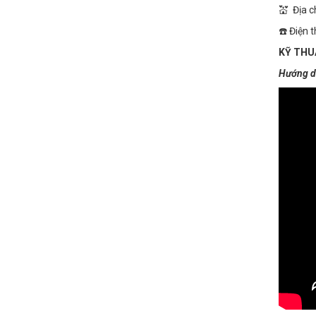
💒 Địa c
☎️ Điện 
KỸ THUẬ
Hướng dẫ