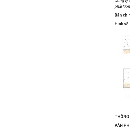
Công ty 
phải luôn
Bản chi
Hình vẽ 
THÔNG 
VĂN PH