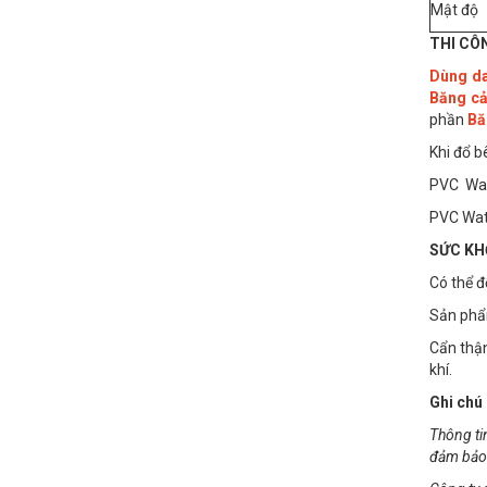
Mật độ
THI CÔ
Dùng da
Băng c
phần
Bă
Khi đổ b
PVC Wat
PVC Wat
SỨC KH
Có thể đ
Sản phẩ
Cẩn thận
khí.
Ghi chú
Thông ti
đảm bảo 