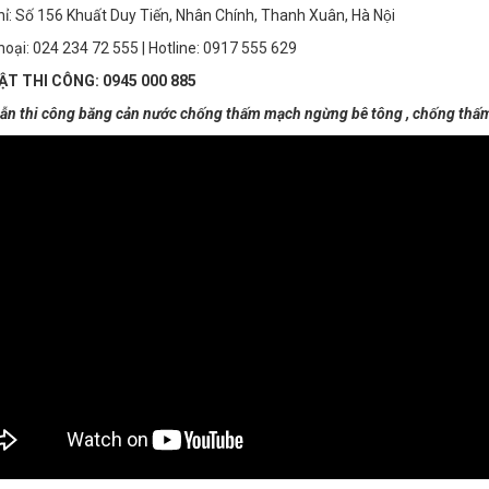
hỉ: Số 156 Khuất Duy Tiến, Nhân Chính, Thanh Xuân, Hà Nội
thoại: 024 234 72 555 | Hotline: 0917 555 629
T THI CÔNG: 0945 000 885
n thi công băng cản nước chống thấm mạch ngừng bê tông , chống thấm 