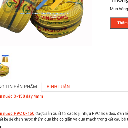
Mua hàng:
Thêm 
G TIN SẢN PHẨM
BÌNH LUẬN
n nước O-150 dày 4mm
n nước PVC O-150
được sản xuất từ các loại nhựa PVC hóa dẻo, đàn hồ
ết kế để chặn nước thấm qua khe co giãn và qua mạch trong kết cấu bê 
M