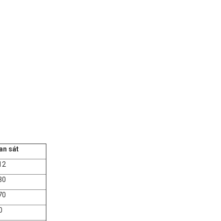
 sát
2
0
0
0