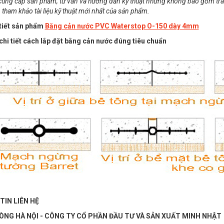
cung cấp sản phẩm, tư vấn và hướng dẫn kỹ thuật nhưng không bao gồm tr
 tham khảo tài liệu kỹ thuật mới nhất của sản phẩm.
 tiết sản phẩm
Băng cản nước PVC Waterstop O-150 dày 4mm
chi tiết cách lắp đặt bằng cản nước đúng tiêu chuẩn
TIN LIÊN HỆ
ÒNG HÀ NỘI - CÔNG TY CỔ PHẦN ĐẦU TƯ VÀ SẢN XUẤT MINH NHẬT