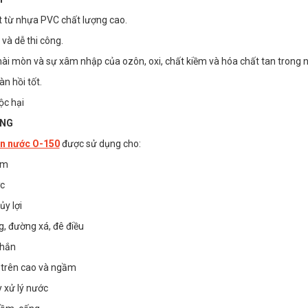
 từ nhựa PVC chất lượng cao.
 và dễ thi công.
i mòn và sự xâm nhập của ozôn, oxi, chất kiềm và hóa chất tan trong 
n hồi tốt.
ộc hại
ỤNG
n nước O-150
được sử dụng cho:
ầm
Băng cản nước
Băng cản nước
c
cao su O-150
cao su O-250
ủy lợi
dày 9mm
dày 12mm
Liên hệ
Liên hệ
, đường xá, đê điều
hắn
 trên cao và ngầm
 xử lý nước