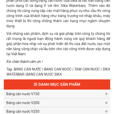
phân phối các dòng băng cản nước của Sika là các bản băng cản
nước dạng O và dạng V với tên: Sika Waterbars. Thêm vào đó
chúng tôi cũng cung cấp các mặt hàng phục vụ như cầu thi công
công trình của khách hàng như băng trương nở nhập khẩu, máy
móc thiết bị thi công chống thấm các hạng mục ngầm chuyên
dụng.
Với những sản phẩm, dịch vụ và giải pháp trên công ty chúng tôi
rất mong là người bạn đồng hành cùng với quý khách hàng để
góp phần hòa nhịp với sự phát triển đô thị của đất nước, tạo một
nền tảng vững chắc và lâu bên cho các công trình được xây dựng
tại Việt Nam.
Xin chân thành cảm ơn !
Tag: BĂNG CẢN NƯỚC | BANG CAN NUOC | TAM CAN NUOC | SIKA
WATERBAR | BANG CAN NUOC SIKA
DANH MỤC SẢN PHẨM
Băng cản nước V150
Băng cản nước V200
Băng cản nước V250