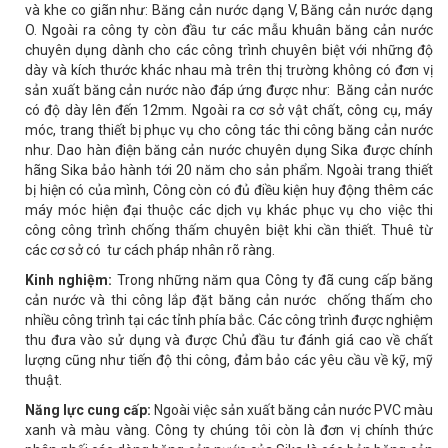
và khe co giãn như: Băng cản nước dạng V, Băng cản nước dạng
O. Ngoài ra công ty còn đầu tư các mẫu khuân băng cản nước
chuyên dụng dành cho các công trình chuyên biệt với những độ
dày và kích thước khác nhau mà trên thị trường không có đơn vị
sản xuất băng cản nước nào đáp ứng được như: Băng cản nước
có độ dày lên đến 12mm. Ngoài ra cơ sở vật chất, công cụ, máy
móc, trang thiết bị phục vụ cho công tác thi công băng cản nước
như. Dao hàn điện băng cản nước chuyên dụng Sika được chính
hãng Sika bảo hành tới 20 năm cho sản phẩm. Ngoài trang thiết
bị hiện có của mình, Công còn có đủ điều kiện huy động thêm các
máy móc hiện đại thuộc các dịch vụ khác phục vụ cho việc thi
công công trình chống thấm chuyên biệt khi cần thiết. Thuê từ
các cơ sở có tư cách pháp nhân rõ ràng.
Kinh nghiệm:
Trong những năm qua Công ty đã cung cấp băng
cản nước và thi công lắp đặt băng cản nước chống thấm cho
nhiều công trình tại các tỉnh phía bắc. Các công trình được nghiệm
thu đưa vào sử dụng và được Chủ đầu tư đánh giá cao về chất
lượng cũng như tiến độ thi công, đảm bảo các yêu cầu về kỹ, mỹ
thuật.
Năng lực cung cấp:
Ngoài việc sản xuất băng cản nước PVC màu
xanh và màu vàng. Công ty chúng tôi còn là đơn vị chính thức