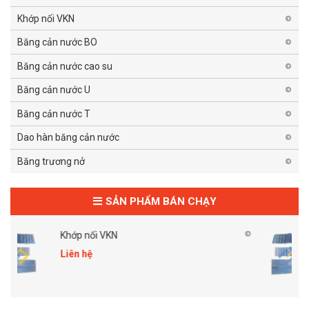
Khớp nối VKN
Băng cản nước BO
Băng cản nước cao su
Băng cản nước U
Băng cản nước T
Dao hàn băng cản nước
Băng trương nở
SẢN PHẨM BÁN CHẠY
ớp nối VKN
Khớp nối V
ên hệ
Liên hệ