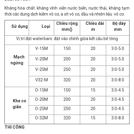
Kháng hóa chất: kháng vĩnh viễn nước biển, nước thải, kháng tạm
thời các dung dịch kiềm vô cơ, a xít vô cơ, dầu và nhiên liệu vô cơ.
Chiều rộng
Chiều dài
Độ dày
Sử dụng
Loại
mm()
m
mm
Vị trí đặt waterbars: đặt vào chính giữa kết cấu bê tông
V-15M
150
20
3.0-5.0
Mạch
V-20M
200
20
3.0-5.0
ngừng
V-25M
250
20
3.0-5.0
V32-M
320
20
3.0-8.0
O-15M
150
15
3.0-4.5
O-20M
200
20
3.0-4.5
Khe co
giãn
O-25M
250
20
3.0-4.5
O-32M
320
15
3.0-8.0
THI CÔNG