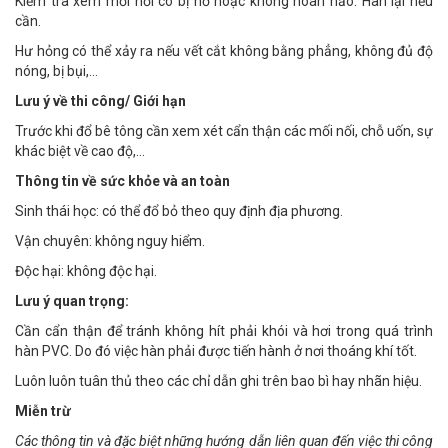
Kiểm tra xem mối nối có bị hở hoặc không hoàn hảo. Hàn lại nếu
cần.
Hư hỏng có thể xảy ra nếu vết cắt không bằng phẳng, không đủ độ
nóng, bị bụi,…
Lưu ý về thi công/ Giới hạn
Trước khi đổ bê tông cần xem xét cẩn thận các mối nối, chỗ uốn, sự
khác biệt về cao độ,…
Thông tin về sức khỏe và an toàn
Sinh thái học: có thể đổ bỏ theo quy định địa phương.
Vận chuyên: không nguy hiểm.
Độc hại: không độc hại.
Lưu ý quan trọng:
Cần cẩn thận để tránh không hít phải khói và hơi trong quá trình
hàn PVC. Do đó việc hàn phải được tiến hành ở nơi thoáng khí tốt.
Luôn luôn tuân thủ theo các chỉ dẫn ghi trên bao bì hay nhãn hiệu.
Miễn trừ
Các thông tin và đặc biệt những hướng dẫn liên quan đến việc thi công