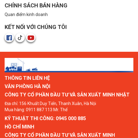
CHÍNH SÁCH BÁN HÀNG
Quan điểm kinh doanh
KẾT NỐI VỚI CHÚNG TÔI
THÔNG TIN LIÊN HỆ
VĂN PHÒNG HÀ NỘI
CÔNG TY CỔ PHẦN ĐẦU TƯ VÀ SẢN XUẤT MINH NHẬT
Địa chỉ: 156 Khuất Duy Tiến, Thanh Xuân, Hà Nội
Mua hàng: 0911 887 113 Mr. Thể
KỸ THUẬT THI CÔNG: 0945 000 885
HỒ CHÍ MINH
CÔNG TY CỔ PHẦN ĐẦU TƯ VÀ SẢN XUẤT MINH