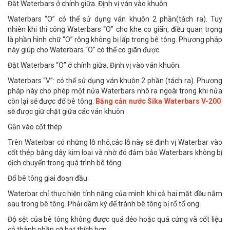
Đặt Waterbars ở chính giữa. Định vị ván vào khuôn.
Waterbars “O” có thể sử dụng ván khuôn 2 phần(tách ra). Tuy
nhiên khi thi công Waterbars “O” cho khe co giãn, điều quan trọng
là phần hình chữ “O” rỗng không bị lấp trong bê tông. Phương pháp
này giúp cho Waterbars “O” có thể co giãn được.
Đặt Waterbars “O” ở chính giữa. Định vị vào ván khuôn.
Waterbars “V”: có thể sử dụng ván khuôn 2 phần (tách ra). Phương
pháp này cho phép một nửa Waterbars nhô ra ngoài trong khi nửa
còn lại sẽ được đổ bê tông.
Băng cản nước Sika Waterbars V-200
sẽ được giữ chặt giữa các ván khuôn
Gắn vào cốt thép
Trên Waterbar có những lỗ nhỏ,các lỗ này sẽ định vị Waterbar vào
cốt thép bằng dây kim loại và nhờ đó đảm bảo Waterbars không bị
dịch chuyển trong quá trình bê tông.
Đổ bê tông giai đoạn đầu:
Waterbar chỉ thực hiện tính năng của mình khi cả hai mặt đều nằm
sau trong bê tông. Phải dầm ký để tránh bê tông bị rổ tổ ong
Độ sệt của bê tông không được quá dẻo hoặc quá cứng và cốt liệu
có thành phần cỡ hạt thích hợp.