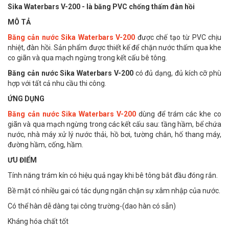
Sika Waterbars V-200 - là băng PVC chống thấm đàn hồi
MÔ TẢ
Băng cản nước Sika Waterbars V-200
được chế tạo từ PVC chịu
nhiệt, đàn hồi. Sản phẩm được thiết kế để chặn nước thấm qua khe
co giãn và qua mạch ngừng trong kết cấu bê tông.
Băng cản nước Sika Waterbars V-200
có đủ dạng, đủ kích cỡ phù
hợp với tất cả nhu cầu thi công.
ỨNG DỤNG
Băng cản nước Sika Waterbars V-200
dùng để trám các khe co
giãn và qua mạch ngừng trong các kết cấu sau: tầng hầm, bể chứa
nước, nhà máy xử lý nước thải, hồ bơi, tường chắn, hố thang máy,
đường hầm, cống, hầm.
ƯU ĐIỂM
Tính năng trám kín có hiệu quả ngay khi bê tông bắt đầu đóng rắn.
Bề mặt có nhiều gai có tác dụng ngăn chặn sự xâm nhập của nước.
Có thể hàn dễ dàng tại công trường-(dao hàn có sẵn)
Kháng hóa chất tốt