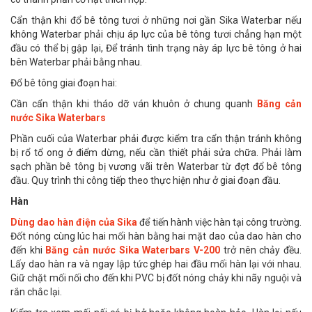
Cẩn thận khi đổ bê tông tươi ở những nơi gần Sika Waterbar nếu
không Waterbar phải chịu áp lực của bê tông tươi chẳng hạn một
đầu có thể bị gập lại, Để tránh tình trạng này áp lực bê tông ở hai
bên Waterbar phải bằng nhau.
Đổ bê tông giai đoạn hai:
Cần cẩn thận khi tháo dỡ ván khuôn ở chung quanh
Băng cản
nước Sika Waterbars
Phần cuối của Waterbar phải được kiểm tra cẩn thận tránh không
bị rổ tổ ong ở điểm dừng, nếu cần thiết phải sửa chữa. Phải làm
sạch phần bê tông bị vương vãi trên Waterbar từ đợt đổ bê tông
đầu. Quy trình thi công tiếp theo thực hiện như ở giai đoạn đầu.
Hàn
Dùng dao hàn điện của Sika
để tiến hành việc hàn tại công trường.
Đốt nóng cùng lúc hai mối hàn bằng hai mặt dao của dao hàn cho
đến khi
Băng cản nước Sika Waterbars V-200
trở nên chảy đều.
Lấy dao hàn ra và ngay lập tức ghép hai đầu mối hàn lại với nhau.
Giữ chặt mối nối cho đến khi PVC bị đốt nóng chảy khi nãy nguội và
rắn chắc lại.