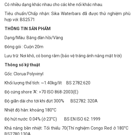
Có nhiều dạng khác nhau cho các khe nối khác nhau.
Tiêu chuẩn/Chấp nhận: Sika Waterbars đã được thử nghiệm phù
hợp với: BS2571
THÔNG TIN SẢN PHẨM
Dạng/Màu: Băng đàn hồi/Vàng
Đóng gói : Cuộn 20m
Lưu trữ: Nơi khô, có bong râm (bảo vệ tráng ánh nắng mặt trời)
Thông số kỹ thuật
Gốc: Clorua Polyvinyl
Khối lượng thể tích: ~1.40kg/lít BS 2782:620
Độ cứng shore ‘A’: >70 ISO 868-2003(E)
Độ giãn dài cho tới khi đứt 300% BS2782: 320A
Nhiệt độ hàn: khoảng 180°C
Độ hút nước: 0.04% (ở 23°C) BS EN ISO 62: 1999
Khả năng bền nhiệt: Tối thiểu 70(Thí nghiệm Congo Red ở 180°C
BS2780:130A