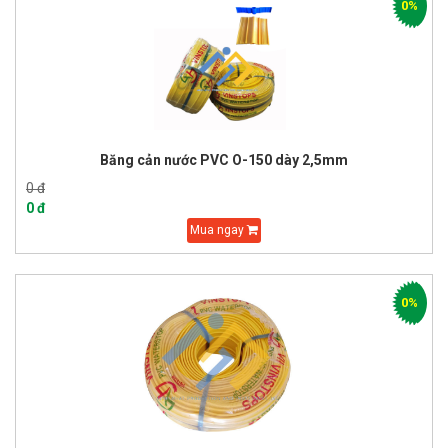
0%
Băng cản nước PVC O-150 dày 2,5mm
0 đ
0 đ
Mua ngay
0%