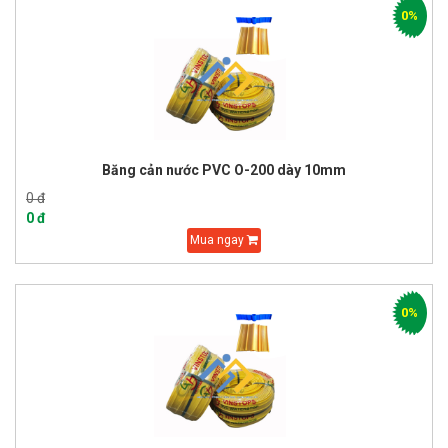
0%
Băng cản nước PVC O-200 dày 10mm
0 đ
0 đ
Mua ngay
0%