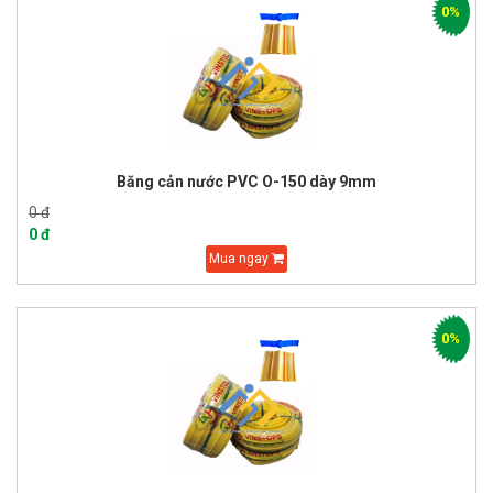
0%
Băng cản nước PVC O-150 dày 9mm
0 đ
0 đ
Mua ngay
0%