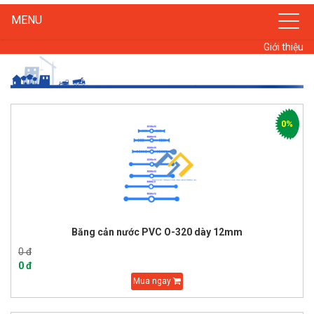
MENU
Giới thiệu
0%
Băng cản nước PVC O-320 dày 12mm
0 đ
0 đ
Mua ngay