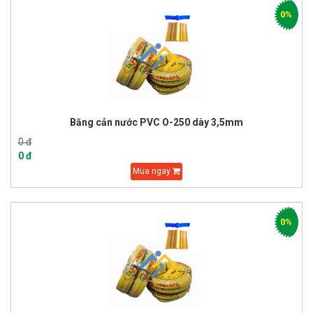
0%
Băng cản nước PVC O-250 dày 3,5mm
0 đ
0 đ
Mua ngay
0%