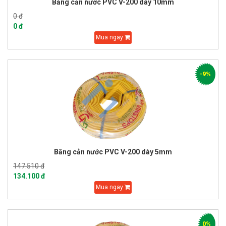
Băng cản nước PVC V-200 dày 10mm
0 đ
0 đ
Mua ngay
-9%
Băng cản nước PVC V-200 dày 5mm
147.510 đ
134.100 đ
Mua ngay
0%