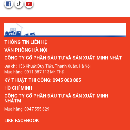
THÔNG TIN LIÊN HỆ
VĂN PHÒNG HÀ NỘI
CÔNG TY CỔ PHẦN ĐẦU TƯ VÀ SẢN XUẤT MINH NHẬT
Địa chỉ: 156 Khuất Duy Tiến, Thanh Xuân, Hà Nội
Mua hàng: 0911 887 113 Mr. Thể
KỸ THUẬT THI CÔNG: 0945 000 885
HỒ CHÍ MINH
CÔNG TY CỔ PHẦN ĐẦU TƯ VÀ SẢN XUẤT MINH
NHẬTM
Mua hàng: 0947 555 629
LIKE FACEBOOK