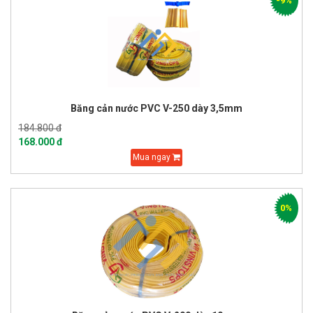
-9%
Băng cản nước PVC V-250 dày 3,5mm
184.800 đ
168.000 đ
Mua ngay
0%